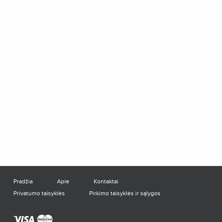
Pradžia
Apie
Kontaktai
Privatumo taisyklės
Pirkimo taisyklės ir sąlygos