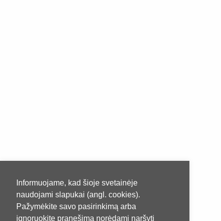
Informuojame, kad šioje svetainėje
naudojami slapukai (angl. cookies).
Pažymėkite savo pasirinkimą arba
ignoruokite pranešimą norėdami naršyti