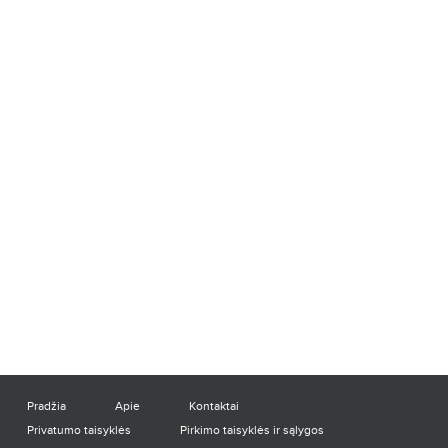
Pradžia
Apie
Kontaktai
Privatumo taisyklės
Pirkimo taisyklės ir sąlygos