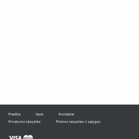
Pradžia
Apie
Kontaktai
Privatumo taisyklės
Pirkimo taisyklės ir sąlygos