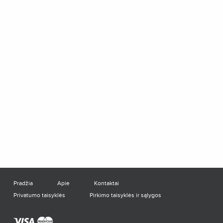
Pradžia
Apie
Kontaktai
Privatumo taisyklės
Pirkimo taisyklės ir sąlygos