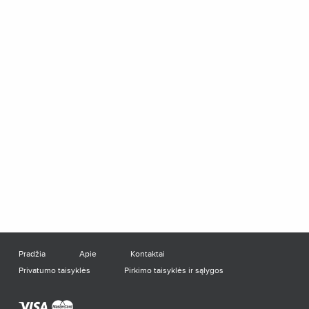
Pradžia
Apie
Kontaktai
Privatumo taisyklės
Pirkimo taisyklės ir sąlygos