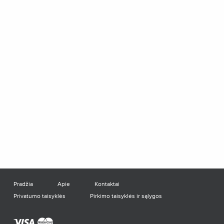
Pradžia
Apie
Kontaktai
Privatumo taisyklės
Pirkimo taisyklės ir sąlygos