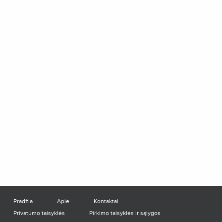
Pradžia
Apie
Kontaktai
Privatumo taisyklės
Pirkimo taisyklės ir sąlygos