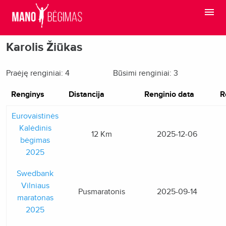
Karolis Žiūkas
Praėję renginiai: 4
Būsimi renginiai: 3
Renginys
Distancija
Renginio data
R
Eurovaistinės
Kalėdinis
12 Km
2025-12-06
bėgimas
2025
Swedbank
Vilniaus
Pusmaratonis
2025-09-14
maratonas
2025