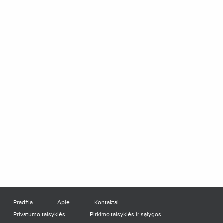
Pradžia
Apie
Kontaktai
Privatumo taisyklės
Pirkimo taisyklės ir sąlygos