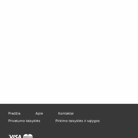
Pradžia
Apie
Kontaktai
Privatumo taisyklės
Pirkimo taisyklės ir sąlygos