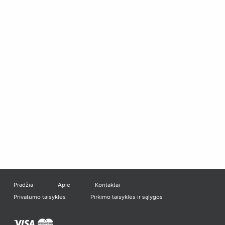
Pradžia
Apie
Kontaktai
Privatumo taisyklės
Pirkimo taisyklės ir sąlygos