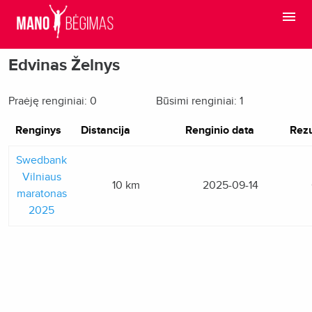
Edvinas Želnys
Praėję renginiai: 0
Būsimi renginiai: 1
Renginys
Distancija
Renginio data
Rezu
Swedbank
Vilniaus
10 km
2025-09-14
maratonas
2025