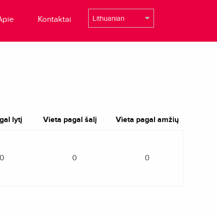
Apie
Kontaktai
al lytį
Vieta pagal šalį
Vieta pagal amžių
0
0
0