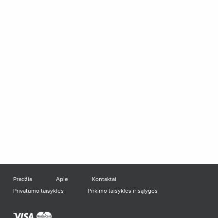
Pradžia
Apie
Kontaktai
Privatumo taisyklės
Pirkimo taisyklės ir sąlygos