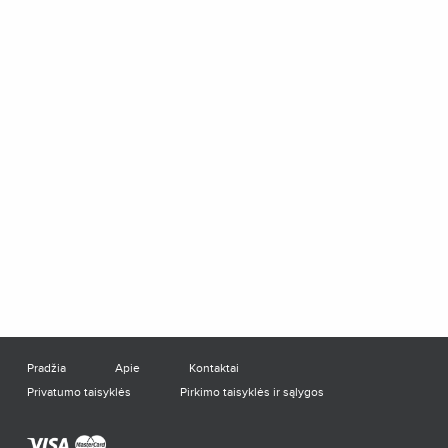
Pradžia
Apie
Kontaktai
Privatumo taisyklės
Pirkimo taisyklės ir sąlygos