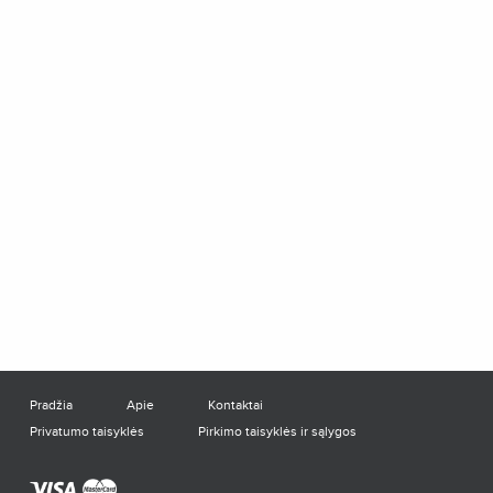
Pradžia
Apie
Kontaktai
Privatumo taisyklės
Pirkimo taisyklės ir sąlygos