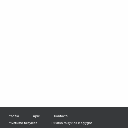
Pradžia
Apie
Kontaktai
Privatumo taisyklės
Pirkimo taisyklės ir sąlygos