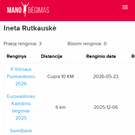
Ineta Rutkauskė
Praėję renginiai: 3
Būsimi renginiai: 0
Renginys
Distancija
Renginio data
R
If Vilniaus
Pusmaratonis
Cupra 10 KM
2026-05-23
2026
Eurovaistinės
Kalėdinis
6 km
2025-12-06
bėgimas
2025
Swedbank