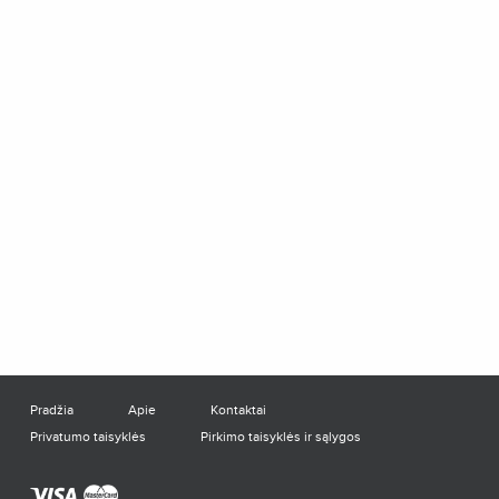
Pradžia
Apie
Kontaktai
Privatumo taisyklės
Pirkimo taisyklės ir sąlygos