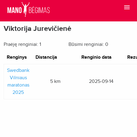
Viktorija Jurevičienė
Praėję renginiai: 1
Būsimi renginiai: 0
Renginys
Distancija
Renginio data
Rezu
Swedbank
Vilniaus
5 km
2025-09-14
maratonas
2025