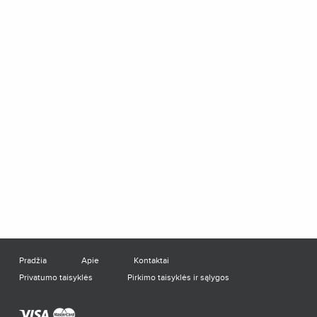
Pradžia
Apie
Kontaktai
Privatumo taisyklės
Pirkimo taisyklės ir sąlygos