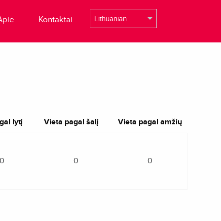
Apie
Kontaktai
al lytį
Vieta pagal šalį
Vieta pagal amžių
0
0
0