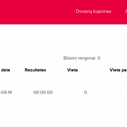
Dovanų kuponas
Būsimi renginiai: 0
 data
Rezultatas
Vieta
Vieta pag
-09-14
00:00:00
0