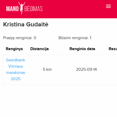
Kristina Gudaitė
Praėję renginiai: 0
Būsimi renginiai: 1
Renginys
Distancija
Renginio data
Rezu
Swedbank
Vilniaus
5 km
2025-09-14
maratonas
2025