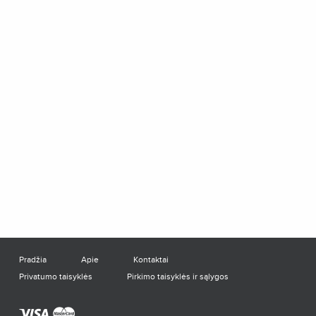
Pradžia
Apie
Kontaktai
Privatumo taisyklės
Pirkimo taisyklės ir sąlygos