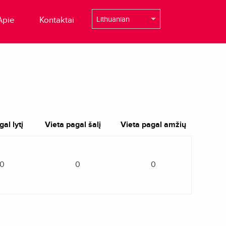
Apie
Kontaktai
al lytį
Vieta pagal šalį
Vieta pagal amžių
0
0
0