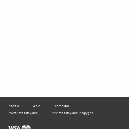
Pradžia
Apie
Kontaktai
Privatumo taisyklės
Pirkimo taisyklės ir sąlygos