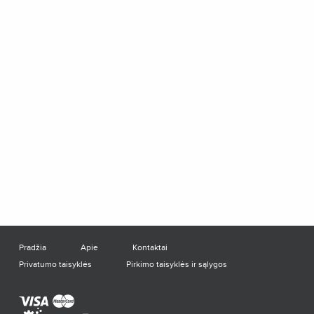
Pradžia
Apie
Kontaktai
Privatumo taisyklės
Pirkimo taisyklės ir sąlygos