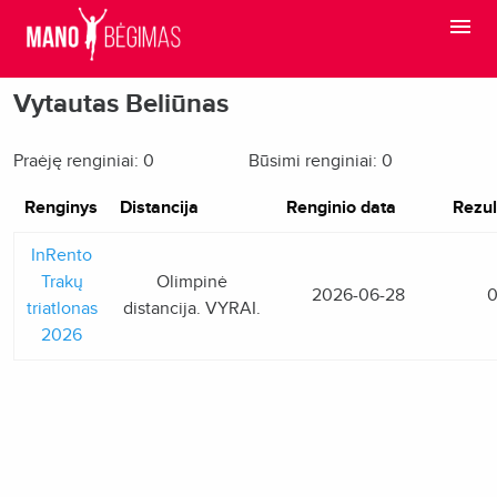
Vytautas Beliūnas
Praėję renginiai: 0
Būsimi renginiai: 0
Renginys
Distancija
Renginio data
Rezul
InRento
Trakų
Olimpinė
2026-06-28
0
triatlonas
distancija. VYRAI.
2026