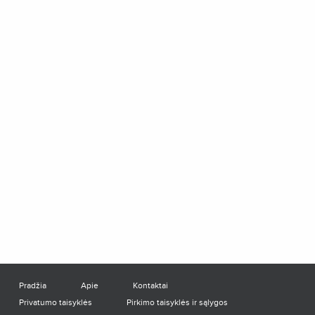
Pradžia
Apie
Kontaktai
Privatumo taisyklės
Pirkimo taisyklės ir sąlygos