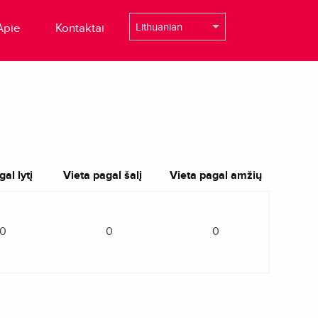
Apie
Kontaktai
al lytį
Vieta pagal šalį
Vieta pagal amžių
0
0
0