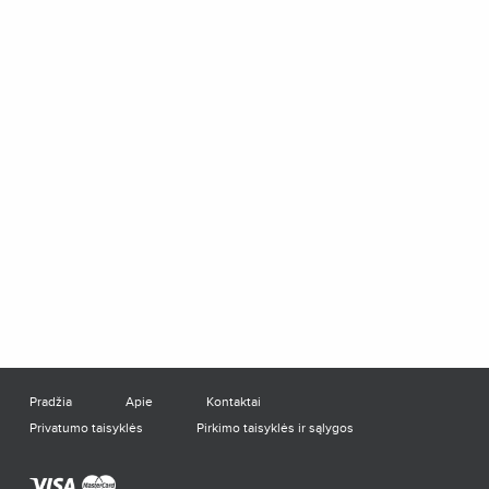
Pradžia
Apie
Kontaktai
Privatumo taisyklės
Pirkimo taisyklės ir sąlygos