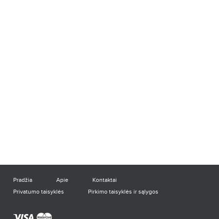
Pradžia
Apie
Kontaktai
Privatumo taisyklės
Pirkimo taisyklės ir sąlygos