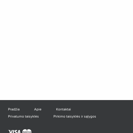
Pradžia
Apie
Kontaktai
Privatumo taisyklės
Pirkimo taisyklės ir sąlygos