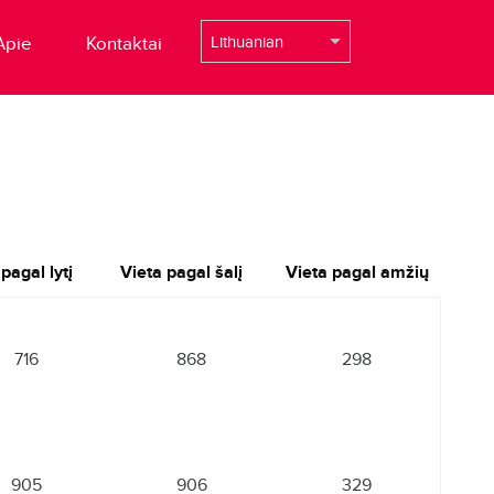
Apie
Kontaktai
pagal lytį
Vieta pagal šalį
Vieta pagal amžių
716
868
298
905
906
329