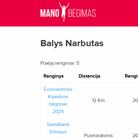
Balys Narbutas
Praėję renginiai: 5
Renginys
Distancija
Rengi
Eurovaistinės
Kalėdinis
12 Km
20
bėgimas
2025
Swedbank
Vilniaus
Pusmaratonis
20