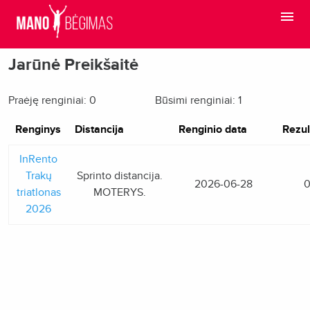
Jarūnė Preikšaitė
Praėję renginiai: 0
Būsimi renginiai: 1
Renginys
Distancija
Renginio data
Rezul
InRento
Trakų
Sprinto distancija.
2026-06-28
0
triatlonas
MOTERYS.
2026