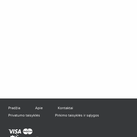
Pradžia
Apie
Kontaktai
Privatumo taisyklės
Pirkimo taisyklės ir sąlygos