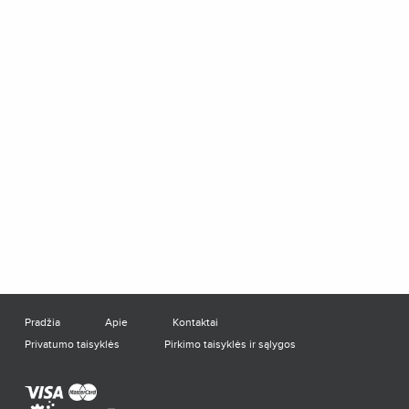
Pradžia
Apie
Kontaktai
Privatumo taisyklės
Pirkimo taisyklės ir sąlygos