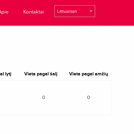
Apie
Kontaktai
l lytį
Vieta pagal šalį
Vieta pagal amžių
0
0
0