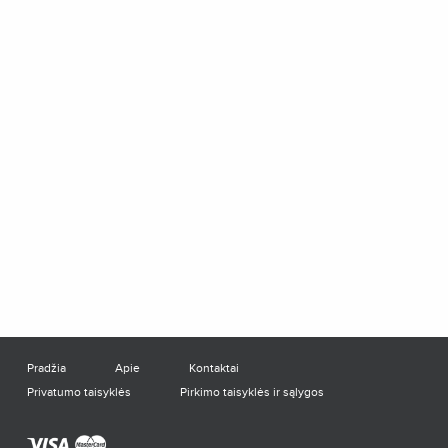
Pradžia
Apie
Kontaktai
Privatumo taisyklės
Pirkimo taisyklės ir sąlygos