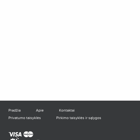
Pradžia
Apie
Kontaktai
Privatumo taisyklės
Pirkimo taisyklės ir sąlygos