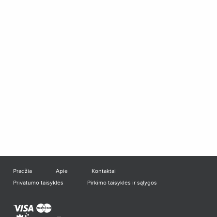
Pradžia
Apie
Kontaktai
Privatumo taisyklės
Pirkimo taisyklės ir sąlygos