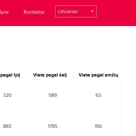
Apie
Kontaktai
pagal lytį
Vieta pagal šalį
Vieta pagal amžių
320
589
63
883
1785
156