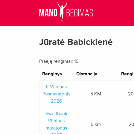
Jūratė Babickienė
Praėję renginiai: 10
Renginys
Distancija
Rengi
If Vilniaus
Pusmaratonis
5 KM
20
2026
Swedbank
Vilniaus
5 km
20
maratonas