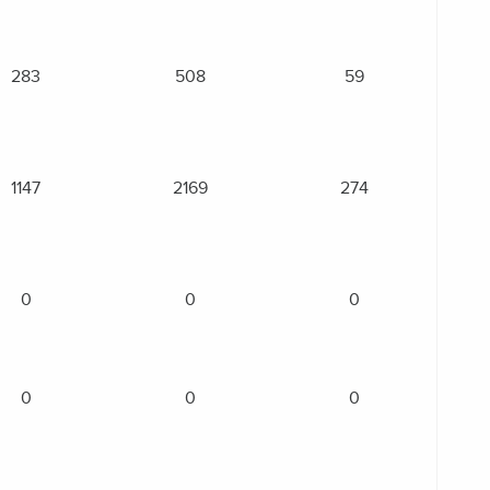
283
508
59
1147
2169
274
0
0
0
0
0
0