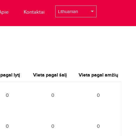
Apie
Kontaktai
pagal lytį
Vieta pagal šalį
Vieta pagal amžių
0
0
0
0
0
0