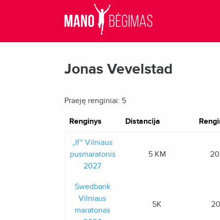
Jonas Vevelstad
Praėję renginiai: 5
Renginys
Distancija
Rengi
„If“ Vilniaus
pusmaratonis
5 KM
20
2027
Swedbank
Vilniaus
5K
20
maratonas