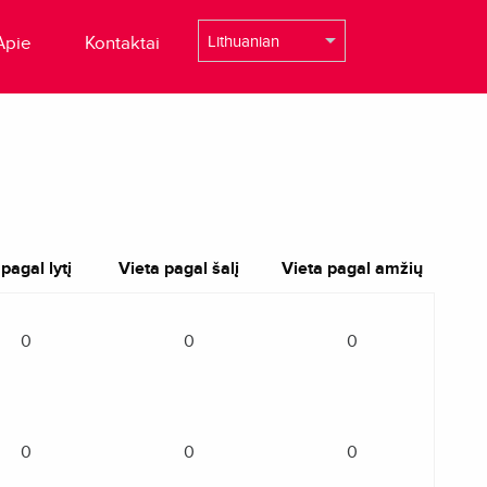
Apie
Kontaktai
pagal lytį
Vieta pagal šalį
Vieta pagal amžių
0
0
0
0
0
0