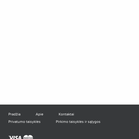
Pradžia
Apie
Kontaktai
Privatumo taisyklės
Pirkimo taisyklės ir sąlygos