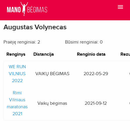
Augustas Volynecas
Praėję renginiai: 2
Būsimi renginiai: 0
Renginys
Distancija
Renginio data
Rezu
WE RUN
VILNIUS
VAIKŲ BĖGIMAS
2022-05-29
2022
Rimi
Vilniaus
Vaikų bėgimas
2021-09-12
maratonas
2021