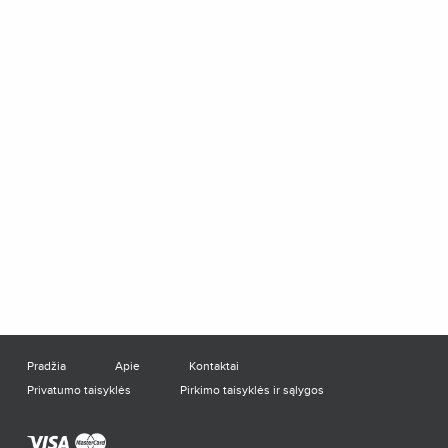
Pradžia
Apie
Kontaktai
Privatumo taisyklės
Pirkimo taisyklės ir sąlygos