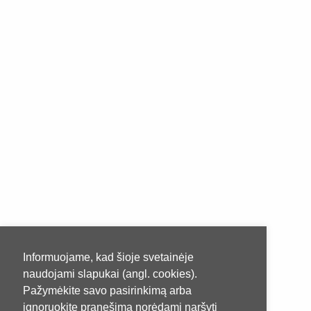
Informuojame, kad šioje svetainėje
naudojami slapukai (angl. cookies).
Pažymėkite savo pasirinkimą arba
ignoruokite pranešimą norėdami naršyti