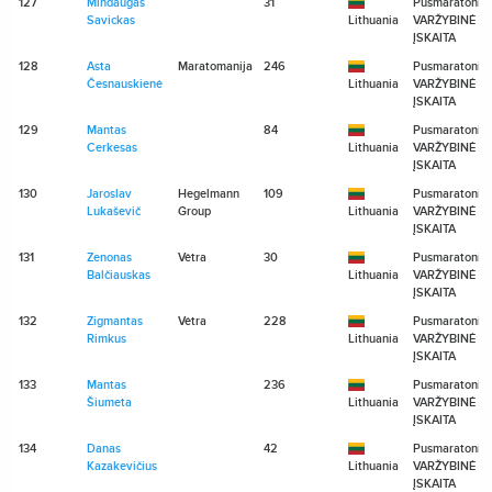
127
Mindaugas
31
Pusmaratonis
Savickas
Lithuania
VARŽYBINĖ
ĮSKAITA
128
Asta
Maratomanija
246
Pusmaratonis
Česnauskienė
Lithuania
VARŽYBINĖ
ĮSKAITA
129
Mantas
84
Pusmaratonis
Cerkesas
Lithuania
VARŽYBINĖ
ĮSKAITA
130
Jaroslav
Hegelmann
109
Pusmaratonis
Lukaševič
Group
Lithuania
VARŽYBINĖ
ĮSKAITA
131
Zenonas
Vėtra
30
Pusmaratonis
Balčiauskas
Lithuania
VARŽYBINĖ
ĮSKAITA
132
Zigmantas
Vėtra
228
Pusmaratonis
Rimkus
Lithuania
VARŽYBINĖ
ĮSKAITA
133
Mantas
236
Pusmaratonis
Šiumeta
Lithuania
VARŽYBINĖ
ĮSKAITA
134
Danas
42
Pusmaratonis
Kazakevičius
Lithuania
VARŽYBINĖ
ĮSKAITA