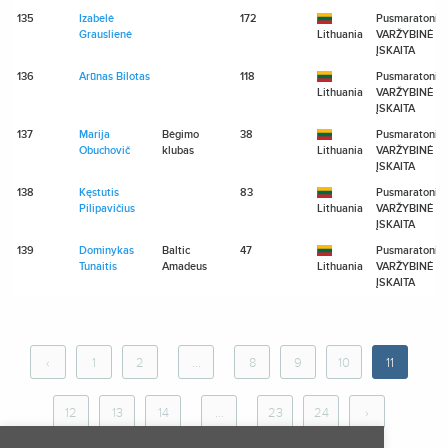
135
Izabelė
172
Pusmaratonis
Grauslienė
Lithuania
VARŽYBINĖ
ĮSKAITA
136
Arūnas Bilotas
118
Pusmaratonis
Lithuania
VARŽYBINĖ
ĮSKAITA
137
Marija
Bėgimo
38
Pusmaratonis
Obuchovič
klubas
Lithuania
VARŽYBINĖ
ĮSKAITA
138
Kęstutis
83
Pusmaratonis
Pilipavičius
Lithuania
VARŽYBINĖ
ĮSKAITA
139
Dominykas
Baltic
47
Pusmaratonis
Tunaitis
Amadeus
Lithuania
VARŽYBINĖ
ĮSKAITA
‹
1
2
...
8
9
10
11
12
13
14
...
23
24
›