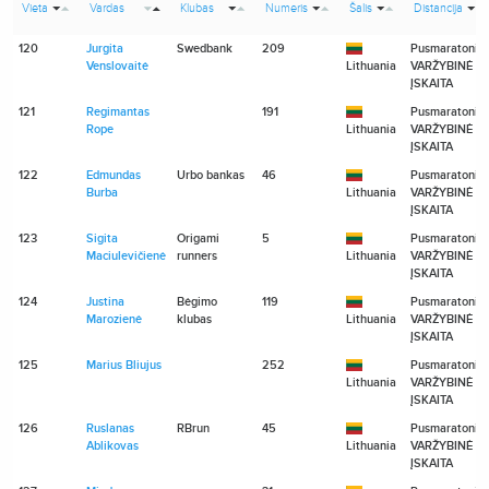
Vieta
Vardas
Klubas
Numeris
Šalis
Distancija
120
Jurgita
Swedbank
209
Pusmaratonis
Venslovaitė
Lithuania
VARŽYBINĖ
ĮSKAITA
121
Regimantas
191
Pusmaratonis
Rope
Lithuania
VARŽYBINĖ
ĮSKAITA
122
Edmundas
Urbo bankas
46
Pusmaratonis
Burba
Lithuania
VARŽYBINĖ
ĮSKAITA
123
Sigita
Origami
5
Pusmaratonis
Maciulevičienė
runners
Lithuania
VARŽYBINĖ
ĮSKAITA
124
Justina
Bėgimo
119
Pusmaratonis
Marozienė
klubas
Lithuania
VARŽYBINĖ
ĮSKAITA
125
Marius Bliujus
252
Pusmaratonis
Lithuania
VARŽYBINĖ
ĮSKAITA
126
Ruslanas
RBrun
45
Pusmaratonis
Ablikovas
Lithuania
VARŽYBINĖ
ĮSKAITA