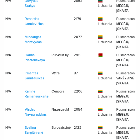
N/A
Dovydas
2053
Pusmaratonis
Stašys
Lithuania
MĖGĖJŲ
ĮSKAITA
N/A
Renardas
2179
Pusmaratonis
Janulevičius
Lithuania
MĖGĖJŲ
ĮSKAITA
N/A
MIndaugas
2077
Pusmaratonis
Montvydas
Lithuania
MĖGĖJŲ
ĮSKAITA
N/A
Hanna
Run4fun.by
2185
Pusmaratonis
Piatrouskaya
MĖGĖJŲ
ĮSKAITA
N/A
Irmantas
Vėtra
87
Pusmaratonis
Janušauskas
Lithuania
VARŽYBINĖ
ĮSKAITA
N/A
Kamile
Cencora
2206
Pusmaratonis
Ramanauskaite
Lithuania
MĖGĖJŲ
ĮSKAITA
N/A
Vladas
Na,pagauk!
2054
Pusmaratonis
Navagrudskas
Lithuania
MĖGĖJŲ
ĮSKAITA
N/A
Evelina
Eurovaistinė
2122
Pusmaratonis
Sargiūnienė
Lithuania
MĖGĖJŲ
ĮSKAITA