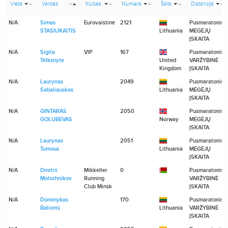
Vieta
Vardas
Klubas
Numeris
Šalis
Distancija
N/A
Simas
Eurovaistinė
2121
Pusmaratonis
STASIUKAITIS
Lithuania
MĖGĖJŲ
ĮSKAITA
N/A
Sigita
VIP
167
Pusmaratonis
Telksnyte
United
VARŽYBINĖ
Kingdom
ĮSKAITA
N/A
Laurynas
2049
Pusmaratonis
Sabaliauskas
Lithuania
MĖGĖJŲ
ĮSKAITA
N/A
GINTARAS
2050
Pusmaratonis
GOLUBEVAS
Norway
MĖGĖJŲ
ĮSKAITA
N/A
Laurynas
2051
Pusmaratonis
Tumosa
Lithuania
MĖGĖJŲ
ĮSKAITA
N/A
Dmitrii
Mikkeller
0
Pusmaratonis
Molochnikov
Running
VARŽYBINĖ
Club Minsk
ĮSKAITA
N/A
Dominykas
170
Pusmaratonis
Balionis
Lithuania
VARŽYBINĖ
ĮSKAITA