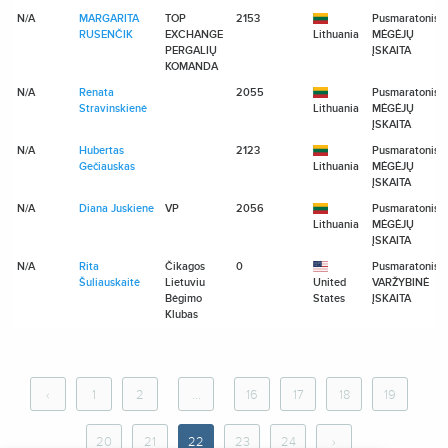
N/A
MARGARITA
TOP
2153
Pusmaratonis
RUSENČIK
EXCHANGE
Lithuania
MĖGĖJŲ
PERGALIŲ
ĮSKAITA
KOMANDA
N/A
Renata
2055
Pusmaratonis
Stravinskienė
Lithuania
MĖGĖJŲ
ĮSKAITA
N/A
Hubertas
2123
Pusmaratonis
Gečiauskas
Lithuania
MĖGĖJŲ
ĮSKAITA
N/A
Diana Juskiene
VP
2056
Pusmaratonis
Lithuania
MĖGĖJŲ
ĮSKAITA
N/A
Rita
Čikagos
0
Pusmaratonis
Šuliauskaitė
Lietuviu
United
VARŽYBINĖ
Bėgimo
States
ĮSKAITA
Klubas
‹
1
2
...
16
17
18
19
20
21
22
23
24
›