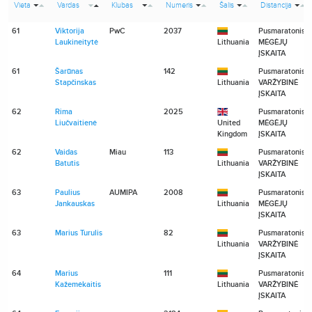
Vieta
Vardas
Klubas
Numeris
Šalis
Distancija
61
Viktorija
PwC
2037
Pusmaratonis
Laukineitytė
Lithuania
MĖGĖJŲ
ĮSKAITA
61
Šarūnas
142
Pusmaratonis
Stapčinskas
Lithuania
VARŽYBINĖ
ĮSKAITA
62
Rima
2025
Pusmaratonis
Liučvaitienė
United
MĖGĖJŲ
Kingdom
ĮSKAITA
62
Vaidas
Miau
113
Pusmaratonis
Batutis
Lithuania
VARŽYBINĖ
ĮSKAITA
63
Paulius
AUMIPA
2008
Pusmaratonis
Jankauskas
Lithuania
MĖGĖJŲ
ĮSKAITA
63
Marius Turulis
82
Pusmaratonis
Lithuania
VARŽYBINĖ
ĮSKAITA
64
Marius
111
Pusmaratonis
Kažemėkaitis
Lithuania
VARŽYBINĖ
ĮSKAITA