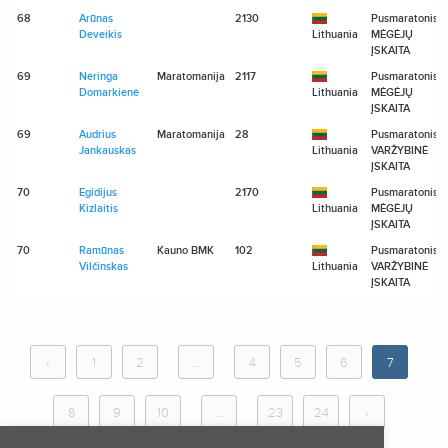
68
Arūnas
2130
Pusmaratonis
Deveikis
Lithuania
MĖGĖJŲ
ĮSKAITA
69
Neringa
Maratomanija
2117
Pusmaratonis
Domarkienė
Lithuania
MĖGĖJŲ
ĮSKAITA
69
Audrius
Maratomanija
28
Pusmaratonis
Jankauskas
Lithuania
VARŽYBINĖ
ĮSKAITA
70
Egidijus
2170
Pusmaratonis
Kizlaitis
Lithuania
MĖGĖJŲ
ĮSKAITA
70
Ramūnas
Kauno BMK
102
Pusmaratonis
Vilčinskas
Lithuania
VARŽYBINĖ
ĮSKAITA
‹
1
2
...
4
5
6
7
8
9
10
...
23
24
›