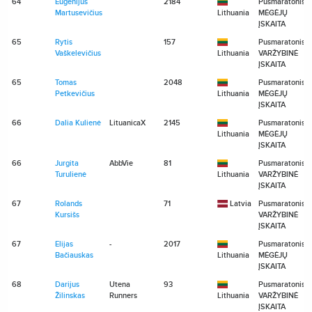
64
Eugenijus
2184
Pusmaratonis
Martusevičius
Lithuania
MĖGĖJŲ
ĮSKAITA
65
Rytis
157
Pusmaratonis
Vaškelevičius
Lithuania
VARŽYBINĖ
ĮSKAITA
65
Tomas
2048
Pusmaratonis
Petkevičius
Lithuania
MĖGĖJŲ
ĮSKAITA
66
Dalia Kulienė
LituanicaX
2145
Pusmaratonis
Lithuania
MĖGĖJŲ
ĮSKAITA
66
Jurgita
AbbVie
81
Pusmaratonis
Turulienė
Lithuania
VARŽYBINĖ
ĮSKAITA
67
Rolands
71
Latvia
Pusmaratonis
Kursišs
VARŽYBINĖ
ĮSKAITA
67
Elijas
-
2017
Pusmaratonis
Bačiauskas
Lithuania
MĖGĖJŲ
ĮSKAITA
68
Darijus
Utena
93
Pusmaratonis
Žilinskas
Runners
Lithuania
VARŽYBINĖ
ĮSKAITA