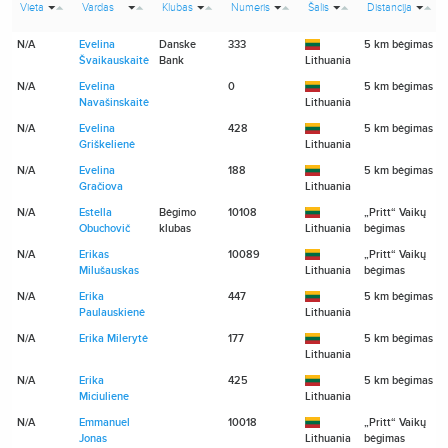
Vieta
Vardas
Klubas
Numeris
Šalis
Distancija
N/A
Evelina
Danske
333
5 km bėgimas
Švaikauskaitė
Bank
Lithuania
N/A
Evelina
0
5 km bėgimas
Navašinskaitė
Lithuania
N/A
Evelina
428
5 km bėgimas
Griškelienė
Lithuania
N/A
Evelina
188
5 km bėgimas
Gračiova
Lithuania
N/A
Estella
Bėgimo
10108
„Pritt“ Vaikų
Obuchovič
klubas
Lithuania
bėgimas
N/A
Erikas
10089
„Pritt“ Vaikų
Milušauskas
Lithuania
bėgimas
N/A
Erika
447
5 km bėgimas
Paulauskienė
Lithuania
N/A
Erika Milerytė
177
5 km bėgimas
Lithuania
N/A
Erika
425
5 km bėgimas
Miciuliene
Lithuania
N/A
Emmanuel
10018
„Pritt“ Vaikų
Jonas
Lithuania
bėgimas