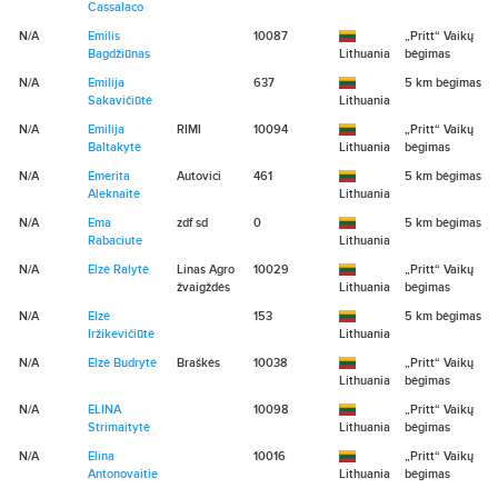
Cassalaco
N/A
Emilis
10087
„Pritt“ Vaikų
Bagdžiūnas
Lithuania
bėgimas
N/A
Emilija
637
5 km bėgimas
Sakavičiūtė
Lithuania
N/A
Emilija
RIMI
10094
„Pritt“ Vaikų
Baltakytė
Lithuania
bėgimas
N/A
Emerita
Autovici
461
5 km bėgimas
Aleknaitė
Lithuania
N/A
Ema
zdf sd
0
5 km bėgimas
Rabaciute
Lithuania
N/A
Elzė Ralytė
Linas Agro
10029
„Pritt“ Vaikų
žvaigždės
Lithuania
bėgimas
N/A
Elzė
153
5 km bėgimas
Iržikevičiūtė
Lithuania
N/A
Elzė Budrytė
Braškės
10038
„Pritt“ Vaikų
Lithuania
bėgimas
N/A
ELINA
10098
„Pritt“ Vaikų
Strimaitytė
Lithuania
bėgimas
N/A
Elina
10016
„Pritt“ Vaikų
Antonovaitie
Lithuania
bėgimas