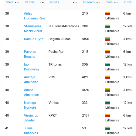
Vieta
Vardas
Klubas
Numeris
Šalis
Distanci
38
Aidas
2117
6 km bė
Liudvinavičius
Lithuania
38
Stanislavas
B.K.JonasMaratonas
288
12 km b
Mackevičius
Lithuania
38
Kamilė Ulytė
Bėgimo klubas
4156
3 km bė
Lithuania
39
Pavelas
Pasha Run
2118
6 km bė
Rogalis
Lithuania
39
Igor
TRItonas
305
12 km b
Kozlovskij
Lithuania
39
Austėja
RIMI
4119
3 km bė
Alminaitė
Lithuania
40
Aliona
4120
3 km bė
Alminienė
Lithuania
40
Neringa
Vilnius
333
12 km b
Norkutė
Lithuania
40
Virginijus
KPKT
2151
6 km bė
Jakutis
Lithuania
41
Julius
53
12 km b
Ruseckas
Lithuania