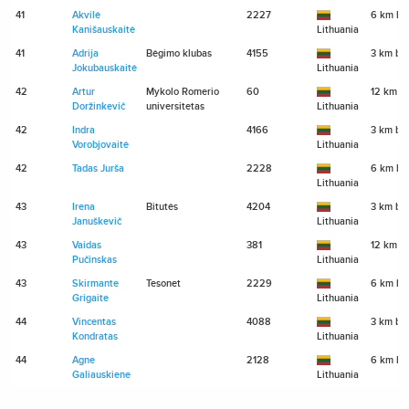
41
Akvilė
2227
6 km bė
Kanišauskaitė
Lithuania
41
Adrija
Bėgimo klubas
4155
3 km bė
Jokubauskaitė
Lithuania
42
Artur
Mykolo Romerio
60
12 km b
Doržinkevič
universitetas
Lithuania
42
Indra
4166
3 km bė
Vorobjovaitė
Lithuania
42
Tadas Jurša
2228
6 km bė
Lithuania
43
Irena
Bitutės
4204
3 km bė
Januškevič
Lithuania
43
Vaidas
381
12 km b
Pučinskas
Lithuania
43
Skirmante
Tesonet
2229
6 km bė
Grigaite
Lithuania
44
Vincentas
4088
3 km bė
Kondratas
Lithuania
44
Agne
2128
6 km bė
Galiauskiene
Lithuania