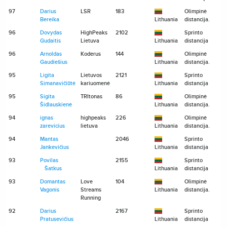
97
Darius
LSR
183
Olimpinė
Bereika
Lithuania
distancija.
96
Dovydas
HighPeaks
2102
Sprinto
Gudaitis
Lietuva
Lithuania
distancija
96
Arnoldas
Koderus
144
Olimpinė
Gaudiešius
Lithuania
distancija.
95
Ligita
Lietuvos
2121
Sprinto
Simanavičiūtė
kariuomenė
Lithuania
distancija
95
Sigita
TRItonas
86
Olimpinė
Šidlauskienė
Lithuania
distancija.
94
ignas
highpeaks
226
Olimpinė
zarevicius
lietuva
Lithuania
distancija.
94
Mantas
2046
Sprinto
Jankevičius
Lithuania
distancija
93
Povilas
2155
Sprinto
Šatkus
Lithuania
distancija
93
Domantas
Love
104
Olimpinė
Vagonis
Streams
Lithuania
distancija.
Running
92
Darius
2167
Sprinto
Pratusevičius
Lithuania
distancija