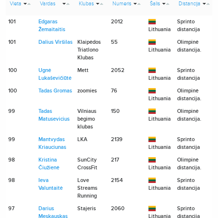
Vieta
Vardas
Klubas
Numeris
Šalis
Distancija
101
Edgaras
2012
Sprinto
Žemaitaitis
Lithuania
distancija
101
Dalius Viršilas
Klaipėdos
55
Olimpinė
Triatlono
Lithuania
distancija.
Klubas
100
Ugnė
Mett
2052
Sprinto
Lukaševičiūtė
Lithuania
distancija
100
Tadas Gromas
zoomies
76
Olimpinė
Lithuania
distancija.
99
Tadas
Vilniaus
150
Olimpinė
Matusevicius
bėgimo
Lithuania
distancija.
klubas
99
Mantvydas
LKA
2139
Sprinto
Kriauciunas
Lithuania
distancija
98
Kristina
SunCity
217
Olimpinė
Čiužienė
CrossFit
Lithuania
distancija.
98
Ieva
Love
2154
Sprinto
Valuntaitė
Streams
Lithuania
distancija
Running
97
Darius
Stajeris
2060
Sprinto
Meskauskas
Lithuania
distancija