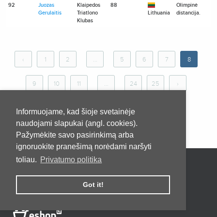
92
Juozas
Klaipedos
88
Olimpinė
Gerulaitis
Triatlono
Lithuania
distancija.
Klubas
‹
1
2
...
5
6
7
8
9
10
11
...
24
25
›
Informuojame, kad šioje svetainėje
naudojami slapukai (angl. cookies).
Pažymėkite savo pasirinkimą arba
ignoruokite pranešimą norėdami naršyti
toliau.
Privatumo politika
Pradžia
Apie
Kontaktai
Privatumo taisyklės
Pirkimo taisyklės ir sąlygos
Got it!