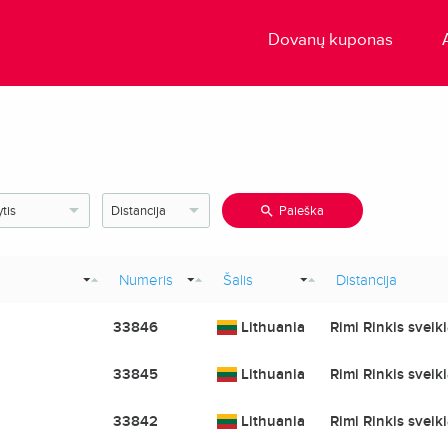
Dovanų kuponas
Paieška
Numeris
Šalis
Distancija
33846
Lithuania
Rimi Rinkis sveik
33845
Lithuania
Rimi Rinkis sveik
33842
Lithuania
Rimi Rinkis sveik