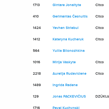
1713
Gintare Jonaityte
Citco
410
Gerimantas Česnuitis
Citco
1424
Yevhen Striebul
Citco
1412
Kateryna Kucheruk
Citco
564
Yuliia Bilonozhkina
1016
Mirija Vaskyte
Citco
2218
Aurelija Rudaviciene
Citco
1489
Ingrida Radene
129
Jonas PACKEVIČIUS
DZŪKIJ
1716
Pavel Kuchynski