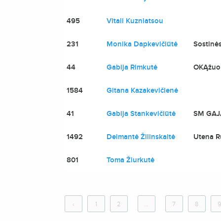
495
Vitali Kuzniatsou
231
Monika Dapkevičiūtė
Sostinė
44
Gabija Rimkutė
OKĄžuo
1584
Gitana Kazakevičienė
41
Gabija Stankevičiūtė
SM GAJ
1492
Deimantė Žilinskaitė
Utena R
801
Toma Žiurkutė
‹
1
2
...
7
8