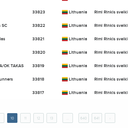
33823
Lithuania
Rimi Rinkis sveik
s SC
33822
Lithuania
Rimi Rinkis sveik
las
33821
Lithuania
Rimi Rinkis sveik
33820
Lithuania
Rimi Rinkis sveik
A/OK TAKAS
33819
Lithuania
Rimi Rinkis sveik
unners
33818
Lithuania
Rimi Rinkis sveik
33817
Lithuania
Rimi Rinkis sveik
9
10
11
12
13
...
640
641
›