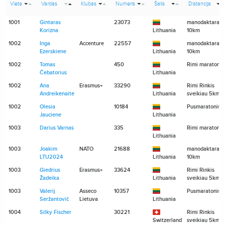
Vieta
Vardas
Klubas
Numeris
Šalis
Distancija
1001
Gintaras
23073
manodaktaras.l
Korizna
Lithuania
10km
1002
Inga
Accenture
22557
manodaktaras.l
Ezerskiene
Lithuania
10km
1002
Tomas
450
Rimi maratona
Čebatorius
Lithuania
1002
Ana
Erasmus+
33290
Rimi Rinkis
Andreikėnaitė
Lithuania
sveikiau 5km
1002
Olesia
10184
Pusmaratonis
Jauciene
Lithuania
1003
Darius Varnas
335
Rimi maratona
Lithuania
1003
Joakim
NATO
21688
manodaktaras.l
LTU2024
Lithuania
10km
1003
Giedrius
Erasmus+
33624
Rimi Rinkis
Žadeika
Lithuania
sveikiau 5km
1003
Valerij
Asseco
10357
Pusmaratonis
Seržantovič
Lietuva
Lithuania
1004
Silky Fischer
30221
Rimi Rinkis
Switzerland
sveikiau 5km