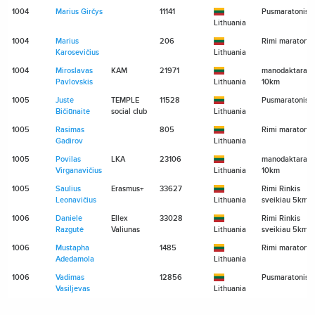
1004
Marius Girčys
11141
Pusmaratonis
Lithuania
1004
Marius
206
Rimi maratona
Karosevičius
Lithuania
1004
Miroslavas
KAM
21971
manodaktaras.l
Pavlovskis
Lithuania
10km
1005
Justė
TEMPLE
11528
Pusmaratonis
Bičiūnaitė
social club
Lithuania
1005
Rasimas
805
Rimi maratona
Gadirov
Lithuania
1005
Povilas
LKA
23106
manodaktaras.l
Virganavičius
Lithuania
10km
1005
Saulius
Erasmus+
33627
Rimi Rinkis
Leonavičius
Lithuania
sveikiau 5km
1006
Danielė
Ellex
33028
Rimi Rinkis
Razgutė
Valiunas
Lithuania
sveikiau 5km
1006
Mustapha
1485
Rimi maratona
Adedamola
Lithuania
1006
Vadimas
12856
Pusmaratonis
Vasiljevas
Lithuania