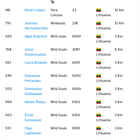
🚀
145
Pavel Liubart
Yara
23
12 Km
Lietuva
Lithuania
791
Justinas
Wildsouls
218
12 Km
Germanavičius
Lithuania
565
Agnė Kuprienė
Wild souls
6064
3 Km
Lithuania
768
Julius
Wild Souls
3081
6 Km
Gregorauskas
Lithuania
561
Laura Rimkutė
Wild Souls
6091
3 Km
Lithuania
549
Domantas
Wild Souls
6092
3 Km
Petrauskis
Lithuania
553
Dominykas
Wild Souls
6099
3 Km
Gaižauskas
Lithuania
564
Vaidas Žlabys
Wild Souls
6103
3 Km
Lithuania
563
Živilė
Wild Souls
6104
3 Km
Serksnaite
Lithuania
551
Olga
Wild Souls
6109
3 Km
Luščikienė
Lithuania