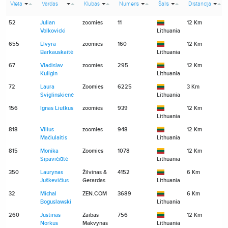
Vieta
Vardas
Klubas
Numeris
Šalis
Distancija
52
Julian
zoomies
11
12 Km
Volkovicki
Lithuania
655
Elvyra
zoomies
160
12 Km
Barkauskaitė
Lithuania
67
Vladislav
zoomies
295
12 Km
Kuligin
Lithuania
72
Laura
Zoomies
6225
3 Km
Sviglinskienė
Lithuania
156
Ignas Liutkus
zoomies
939
12 Km
Lithuania
818
Vilius
zoomies
948
12 Km
Mačiulaitis
Lithuania
815
Monika
Zoomies
1078
12 Km
Sipavičiūtė
Lithuania
350
Laurynas
Žilvinas &
4152
6 Km
Juškevičius
Gerardas
Lithuania
32
Michal
ZEN.COM
3689
6 Km
Boguslawski
Lithuania
260
Justinas
Zaibas
756
12 Km
Norkus
Makvynas
Lithuania