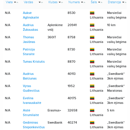
Vieta
Vardas
Klubas
Numeris
Šalis
Distancija
N/A
Auksė
8530
Marsiečiai
Aglinskaitė
Lithuania
vaikų bėgimas
N/A
Audrius
Aplenkime
20941
10 km
Žukauskas
vėžį
Lithuania
N/A
Thomas
360IT
8758
Marsiečiai
Jasiūnas
Lithuania
vaikų bėgimas
N/A
Patricija
8730
Marsiečiai
Staraite
Lithuania
vaikų bėgimas
N/A
Tumas Kristutis
8870
Marsiečiai
Lithuania
vaikų bėgimas
N/A
Audrius
40113
„Swedbank“
Balciunas
Lithuania
3km ėjimas
N/A
Vytas
1952
„Swedbank“
Gudlevičius
Lithuania
Maratonas
N/A
Evelina
40175
„Swedbank“
Ivanauskaitė
Lithuania
3km ėjimas
N/A
Aistė
Erasmus+
32658
5 km
Strumilaitė
Lithuania
N/A
Gediminas
Swedbank
40274
„Swedbank“
Steponkevičius
Lithuania
3km ėjimas