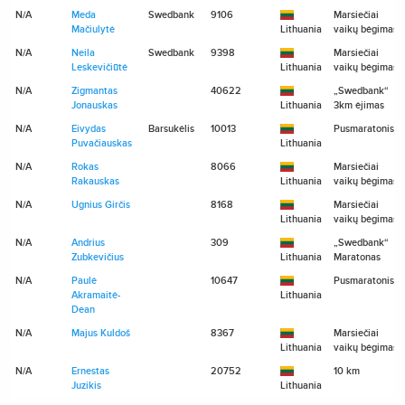
N/A
Meda
Swedbank
9106
Marsiečiai
Mačiulytė
Lithuania
vaikų bėgimas
N/A
Neila
Swedbank
9398
Marsiečiai
Leskevičiūtė
Lithuania
vaikų bėgimas
N/A
Zigmantas
40622
„Swedbank“
Jonauskas
Lithuania
3km ėjimas
N/A
Eivydas
Barsukėlis
10013
Pusmaratonis
Puvačiauskas
Lithuania
N/A
Rokas
8066
Marsiečiai
Rakauskas
Lithuania
vaikų bėgimas
N/A
Ugnius Girčis
8168
Marsiečiai
Lithuania
vaikų bėgimas
N/A
Andrius
309
„Swedbank“
Zubkevičius
Lithuania
Maratonas
N/A
Paulė
10647
Pusmaratonis
Akramaitė-
Lithuania
Dean
N/A
Majus Kuldoš
8367
Marsiečiai
Lithuania
vaikų bėgimas
N/A
Ernestas
20752
10 km
Juzikis
Lithuania