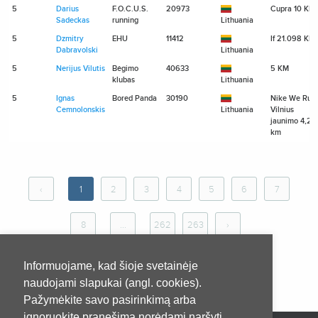
5
Darius
F.O.C.U.S.
20973
Cupra 10 KM
Sadeckas
running
Lithuania
5
Dzmitry
EHU
11412
If 21.098 KM
Dabravolski
Lithuania
5
Nerijus Vilutis
Bėgimo
40633
5 KM
klubas
Lithuania
5
Ignas
Bored Panda
30190
Nike We Run
Cemnolonskis
Lithuania
Vilnius
jaunimo 4,2
km
‹
1
2
3
4
5
6
7
8
...
262
263
›
Informuojame, kad šioje svetainėje
naudojami slapukai (angl. cookies).
Pažymėkite savo pasirinkimą arba
ignoruokite pranešimą norėdami naršyti