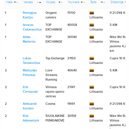
Vieta
Vardas
Klubas
Numeris
Šalis
Distancija
1
Remigijus
Origami
11700
If 21.098 KM
Kančys
runners
Lithuania
1
Aivaras
TOP
40058
5 KM
Čekanavičius
EXCHANGE
Lithuania
1
Aldas
TOP
30040
Nike We Run
Mačernis
EXCHANGE
Lithuania
Vilnius
jaunimo 4,2
km
1
Lukas
Top Exchange
21150
Cupra 10 KM
Tarasevičius
Lithuania
2
Mažvydas
Love
40640
5 KM
Peleckas
Streams
Lithuania
Running
2
Erik
Vilniaus
21147
Cupra 10 KM
Černiavski
rajono sporto
Lithuania
centras
2
Aleksandr
Cosma
11991
If 21.098 KM
Sorokin
Lithuania
2
Elzė
ŠIUOLAIKINĖ
30158
Nike We Run
Adomaitytė
PENKIAKOVĖ
Lithuania
Vilnius
jaunimo 4,2