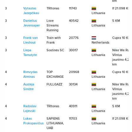
km
3
Vytautas
TRItonas
11743
If 21.098 KM
Jazepčikas
Lithuania
3
Danielius
Love
40542
5 KM
Jevensaper
Streams
Lithuania
Running
3
Frank van
Train with
20776
Cupra 10 KM
Lieshout
Frank
Netherlands
3
Liepa
Sostinės SC
30017
Nike We Run
Tamutytė
Lithuania
Vilnius
jaunimo 4,2
km
4
Rimvydas
TOP
20968
Cupra 10 KM
Alminas
EXCHANGE
Lithuania
4
Austėja
FULLGAZZ
30134
Nike We Run
Siniūtė
Lithuania
Vilnius
jaunimo 4,2
km
4
Radoslav
TRItonas
40911
5 KM
Lajevski
Lithuania
4
Lukas
SAPIENS
11703
If 21.098 KM
Prokopavičius
LITHUANIA,
Lithuania
UAB